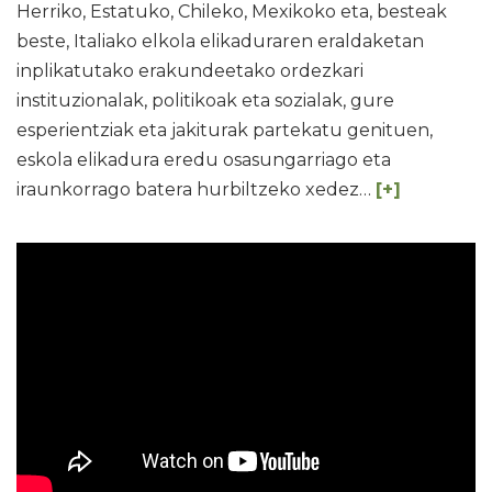
Herriko, Estatuko, Chileko, Mexikoko eta, besteak
beste, Italiako elkola elikaduraren eraldaketan
inplikatutako erakundeetako ordezkari
instituzionalak, politikoak eta sozialak, gure
esperientziak eta jakiturak partekatu genituen,
eskola elikadura eredu osasungarriago eta
iraunkorrago batera hurbiltzeko xedez…
[+]