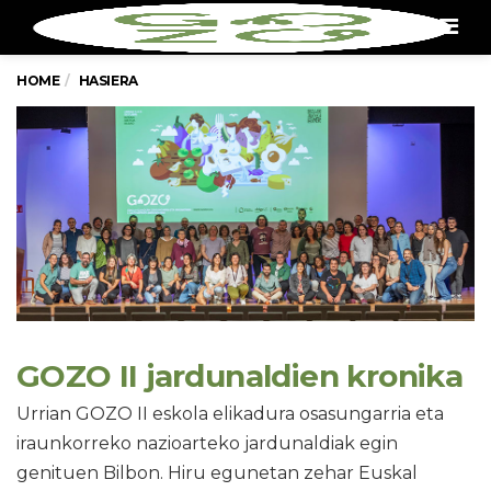
Men
HOME
HASIERA
GOZO II jardunaldien kronika
Urrian GOZO II eskola elikadura osasungarria eta
iraunkorreko nazioarteko jardunaldiak egin
genituen Bilbon. Hiru egunetan zehar Euskal