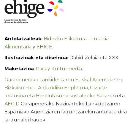
Antolatzaileak:
Bidezko Elikadura – Justicia
Alimentaria
y
EHIGE
.
Ilustrazioak eta diseinua:
Dabid Zelaia eta XXX
Maketazioa
:
Pacay Kulturmedia
.
Garapenerako Lankidetzaren Euskal Agentzia
ren,
Bizkaiko Foru Aldundiko Enplegua, Gizarte
Inklusioa eta Berdintasuna sustatzeko Sail
aren eta
AECID
Garapenerako Nazioarteko Lankidetzaren
Espainiako Agentziaren laguntzarekin antolatu dira
jardunaldi hauek.