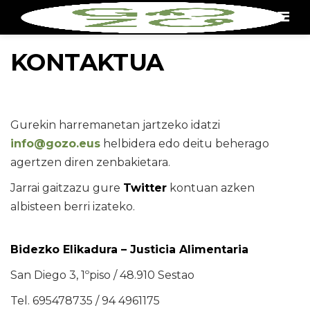
Men
KONTAKTUA
Gurekin harremanetan jartzeko idatzi
info@gozo.eus
helbidera edo deitu beherago
agertzen diren zenbakietara.
Jarrai gaitzazu gure
Twitter
kontuan azken
albisteen berri izateko.
Bidezko Elikadura – Justicia Alimentaria
San Diego 3, 1ºpiso / 48.910 Sestao
Tel. 695478735 / 94 4961175