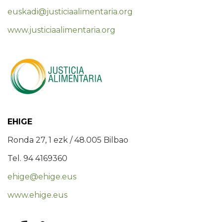
euskadi@justiciaalimentaria.org
www.justiciaalimentaria.org
EHIGE
Ronda 27, 1 ezk / 48.005 Bilbao
Tel. 94 4169360
ehige@ehige.eus
www.ehige.eus