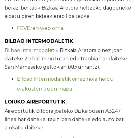
beraz, bertatik Bizkaia Aretora heltzeko dagoeneko
aipatu diren bideak erabil daitezke.
FEVEren web orria
BILBAO INTERMODALETIK
Bilbao Intermodal
etik Bizkaia Aretora oinez joan
daiteke 20 bat minututan edo tranbia har daiteke
San Mameseko geltokian (Atxurirantz).
Bilbao Intermodaletik oinez nola heldu
erakusten duen mapa
LOIUKO AIREPORTUTIK
Aireportutik Bilbora joateko Bizkaibusen A3247
linea har daiteke, taxiz joan daiteke edo auto bat
alokatu daiteke.