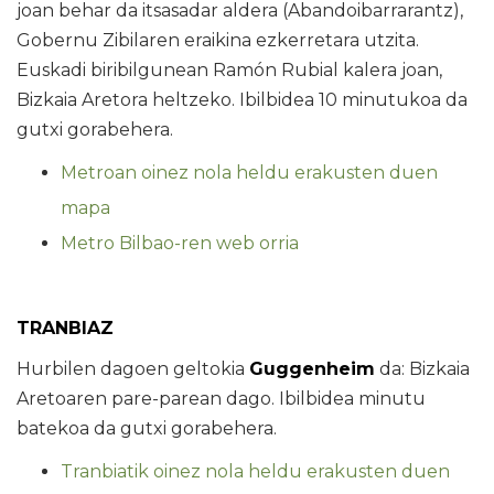
joan behar da itsasadar aldera (Abandoibarrarantz),
Gobernu Zibilaren eraikina ezkerretara utzita.
Euskadi biribilgunean Ramón Rubial kalera joan,
Bizkaia Aretora heltzeko. Ibilbidea 10 minutukoa da
gutxi gorabehera.
Metroan oinez nola heldu erakusten duen
mapa
Metro Bilbao-ren web orria
TRANBIAZ
Hurbilen dagoen geltokia
Guggenheim
da: Bizkaia
Aretoaren pare-parean dago. Ibilbidea minutu
batekoa da gutxi gorabehera.
Tranbiatik oinez nola heldu erakusten duen