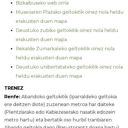
Bizkaibuseko web orria
Museoaren Plazako geltokitik oinez nola heldu
erakusten duen mapa
Deustuko zubiko geltokitik oinez nola heldu
erakusten duen mapa
Rekalde Zumarkaleko geltokitik oinez nola
heldu erakusten duen mapa
Deustuko unibertsitateko geltokitik oinez nola
heldu erakusten duen mapa
TRENEZ
Renfe:
Abandoko geltokitik (Iparraldeko geltokia
ere deitzen diote) zuzenean metroa har daiteke
(Plentziarako edo Kabiezeserako nasatik edozein
metro hartu) eta bertatik oso hurbil tranbiaren
Abando geltokia dago (Basurtorantz doana hartu).