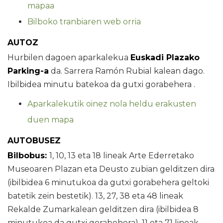
mapaa
Bilboko tranbiaren web orria
AUTOZ
Hurbilen dagoen aparkalekua
Euskadi Plazako
Parking-a
da. Sarrera Ramón Rubial kalean dago.
Ibilbidea minutu batekoa da gutxi gorabehera .
Aparkalekutik oinez nola heldu erakusten
duen mapa
AUTOBUSEZ
Bilbobus:
1, 10, 13 eta 18 lineak Arte Ederretako
Museoaren Plazan eta Deusto zubian gelditzen dira
(ibilbidea 6 minutukoa da gutxi gorabehera geltoki
batetik zein bestetik). 13, 27, 38 eta 48 lineak
Rekalde Zumarkalean gelditzen dira (ibilbidea 8
minutukoa da gutxi gorabehera). 11 eta 71 lineak