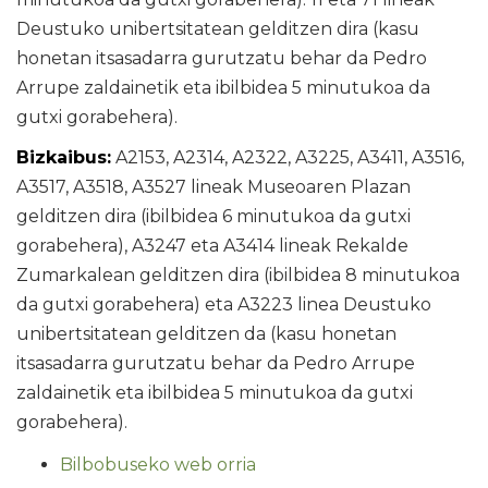
Deustuko unibertsitatean gelditzen dira (kasu
honetan itsasadarra gurutzatu behar da Pedro
Arrupe zaldainetik eta ibilbidea 5 minutukoa da
gutxi gorabehera).
Bizkaibus:
A2153, A2314, A2322, A3225, A3411, A3516,
A3517, A3518, A3527 lineak Museoaren Plazan
gelditzen dira (ibilbidea 6 minutukoa da gutxi
gorabehera), A3247 eta A3414 lineak Rekalde
Zumarkalean gelditzen dira (ibilbidea 8 minutukoa
da gutxi gorabehera) eta A3223 linea Deustuko
unibertsitatean gelditzen da (kasu honetan
itsasadarra gurutzatu behar da Pedro Arrupe
zaldainetik eta ibilbidea 5 minutukoa da gutxi
gorabehera).
Bilbobuseko web orria