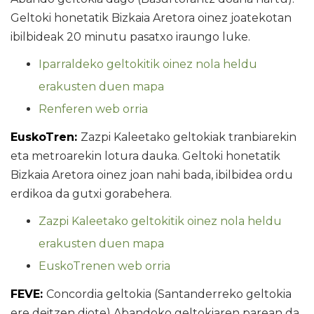
Geltoki honetatik Bizkaia Aretora oinez joatekotan
ibilbideak 20 minutu pasatxo iraungo luke.
Iparraldeko geltokitik oinez nola heldu
erakusten duen mapa
Renferen web orria
EuskoTren:
Zazpi Kaleetako geltokiak tranbiarekin
eta metroarekin lotura dauka. Geltoki honetatik
Bizkaia Aretora oinez joan nahi bada, ibilbidea ordu
erdikoa da gutxi gorabehera.
Zazpi Kaleetako geltokitik oinez nola heldu
erakusten duen mapa
EuskoTrenen web orria
FEVE:
Concordia geltokia (Santanderreko geltokia
ere deitzen diote) Abandoko geltokiaren parean da,