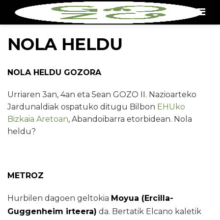
Men
NOLA HELDU
NOLA HELDU GOZORA
Urriaren 3an, 4an eta 5ean GOZO II. Nazioarteko
Jardunaldiak ospatuko ditugu Bilbon
EHUko
Bizkaia Aretoan
, Abandoibarra etorbidean. Nola
heldu?
METROZ
Hurbilen dagoen geltokia
Moyua (Ercilla-
Guggenheim irteera)
da. Bertatik Elcano kaletik