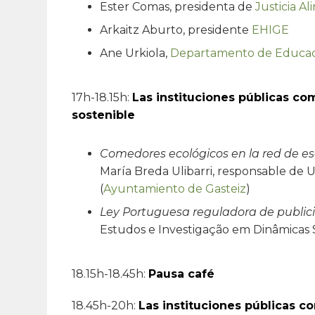
Ester Comas, presidenta de
Justicia Al
Arkaitz Aburto, presidente
EHIGE
Ane Urkiola,
Departamento de Educaci
17h-18.15h:
Las instituciones públicas c
sostenible
Comedores ecológicos en la red de esc
María Breda Ulibarri, responsable de U
(
Ayuntamiento de Gasteiz
)
Ley Portuguesa reguladora de public
Estudos e Investigação em Dinâmicas S
18.15h-18.45h:
Pausa café
18.45h-20h:
Las instituciones públicas 